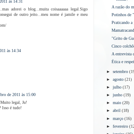
2011 às 14:31
A razão do 
..mas adorei o blog...muita coisaaaaaa legal.Sigo
segui de outro jeito...meu nome é jamile e meu
Potinhos de 
Praticando a
com/
Mamatracan
"Grito de Gu
Cinco colchõe
011 às 14:34
A entrevista 
Ética e respe
►
setembro
(1
►
agosto
(21)
►
julho
(17)
ubro de 2011 às 15:00
►
junho
(19)
Muito legal, Ju!
►
maio
(20)
? Isso é tudo!
►
abril
(18)
►
março
(16)
►
fevereiro
(1