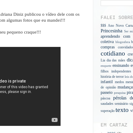
 Adriana Diniz publicou o vídeo dele com os
FALEI SOBR
com algumas fotos que eu mandei!!!
$$$
Ano Novo
Carn
Princesinha
Ser mã
meu pequeno craque!!!
aprendendo com a
coletiva
b
blogosfera
compras
convidado
cotidiano
cre
dic
Lia
dia das mães
ensinando
e
enquete
filhos independentes
história de terror
leis d
infantil
medos
meni
mudança
de opinião
passeio
pir
pesquisa
pérolas d
páscoa
saudades
seminário
si
texto
v
superação
EM CARTAZ