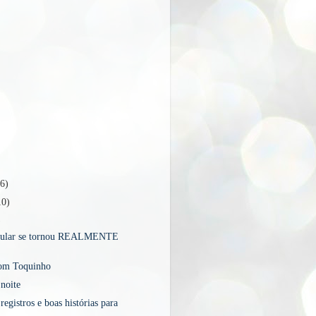
16)
10)
)
lular se tornou REALMENTE
.
com Toquinho
noite
egistros e boas histórias para