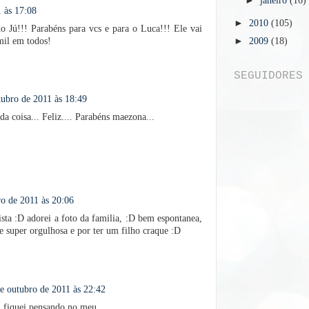
►
janeiro
(16)
 às 17:08
►
2010
(105)
do Jú!!! Parabéns para vcs e para o Luca!!! Ele vai
mil em todos!
►
2009
(18)
SEGUIDORES
tubro de 2011 às 18:49
a coisa... Feliz.... Parabéns maezona...
ro de 2011 às 20:06
vista :D adorei a foto da familia, :D bem espontanea,
e super orgulhosa e por ter um filho craque :D
e outubro de 2011 às 22:42
 fiquei pensando no meu...