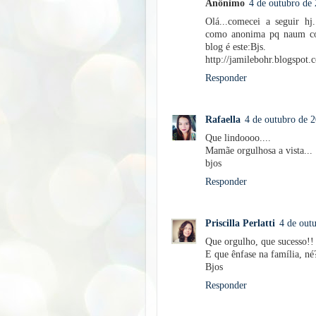
Anônimo
4 de outubro de 
Olá...comecei a seguir hj.
como anonima pq naum con
blog é este:Bjs.
http://jamilebohr.blogspot.
Responder
Rafaella
4 de outubro de 2
Que lindoooo....
Mamãe orgulhosa a vista...
bjos
Responder
Priscilla Perlatti
4 de out
Que orgulho, que sucesso!! 
E que ênfase na família, né
Bjos
Responder