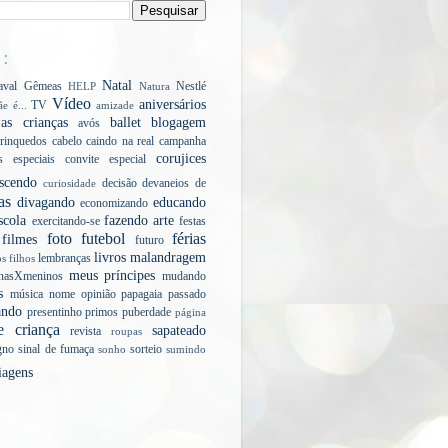
E:
Natal
aval
Gêmeas
Nestlé
HELP
Natura
Vídeo
aniversários
TV
e é...
amizade
s crianças
ballet
blogagem
avós
rinquedos
cabelo
caindo na real
campanha
corujices
s especiais
convite especial
scendo
decisão
devaneios de
curiosidade
as
divagando
educando
economizando
scola
fazendo arte
exercitando-se
festas
foto
futebol
férias
filmes
futuro
livros
malandragem
lembranças
os filhos
meus príncipes
nasXmeninos
mudando
s
música
nome
opinião
papagaia
passado
ando
presentinho
primos
puberdade
página
e criança
sapateado
revista
roupas
gno
sinal de fumaça
sorteio
sonho
sumindo
iagens