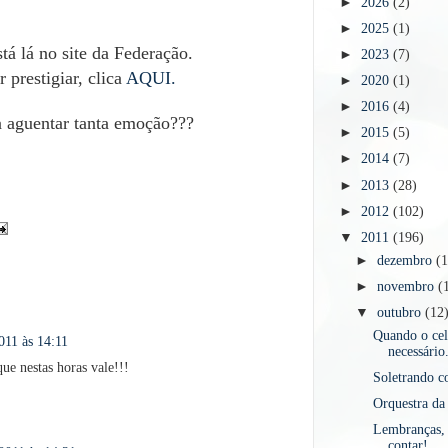
►
2026
(2)
►
2025
(1)
stá lá no site da Federação.
►
2023
(7)
prestigiar, clica
AQUI.
►
2020
(1)
►
2016
(4)
 aguentar tanta emoção???
►
2015
(5)
►
2014
(7)
►
2013
(28)
►
2012
(102)
▼
2011
(196)
►
dezembro
(
►
novembro
(
▼
outubro
(12
Quando o ce
011 às 14:11
necessário
e nestas horas vale!!!
Soletrando 
Orquestra da 
Lembranças, r
contar!