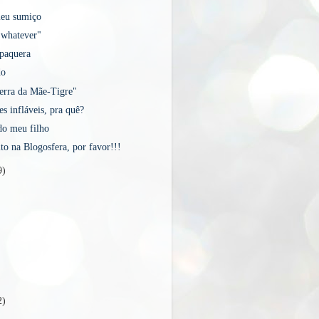
meu sumiço
"whatever"
 paquera
do
erra da Mãe-Tigre"
s infláveis, pra quê?
do meu filho
ito na Blogosfera, por favor!!!
9)
2)