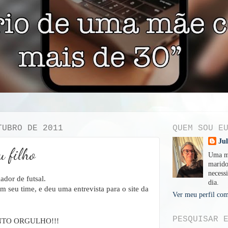
TUBRO DE 2011
QUEM SOU E
Ju
u filho
Uma mu
marido
necessi
ador de futsal.
dia.
 seu time, e deu uma entrevista para o site da
Ver meu perfil com
PESQUISAR 
ANTO ORGULHO!!!