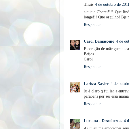
Thais
4 de outubro de 2011
aiaiiaia Chorei!!!! Que lin
longe!!! Que orgulho! Bjs 
Responder
Carol Damasceno
4 de ou
E coração de mãe guenta cad
Beijos
Carol
Responder
Larissa Xavier
4 de outub
Ju é claro q fui ler a entre
parabens por ser essa mama
Responder
Luciana - Descobertas
4 d
Ai Ju eu me emocionei aqui