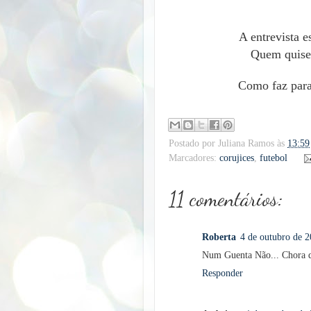
A entrevista e
Quem quiser 
Como faz para
Postado por
Juliana Ramos
às
13:59
Marcadores:
corujices
,
futebol
11 comentários:
Roberta
4 de outubro de 2
Num Guenta Não... Chora qu
Responder