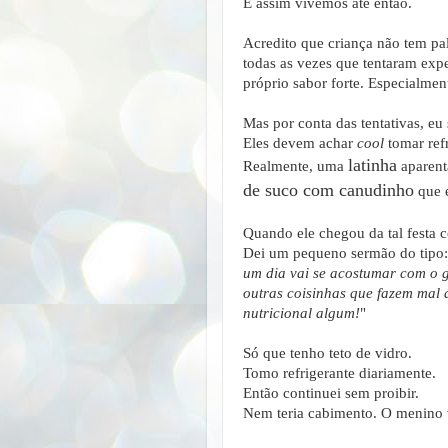
E assim vivemos até então.
Acredito que criança não tem pal
todas as vezes que tentaram exp
próprio sabor forte. Especialmen
Mas por conta das tentativas, eu
Eles devem achar
cool
tomar refr
latinha
Realmente, uma
aparent
de suco com canudinho
que e
Quando ele chegou da tal festa c
Dei um pequeno sermão do tipo:
um dia vai se acostumar com o go
outras coisinhas que fazem mal 
nutricional algum!
"
Só que tenho teto de vidro.
Tomo refrigerante diariamente.
Então continuei sem proibir.
Nem teria cabimento. O menino 