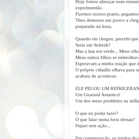
Hoje fomos almoçar num restauran
experimentão.
Fizemos nossos pratos, pegamos
Theo demorou um pouco a chega
preparado na hora.
Quando ele chegou, percebi que 
Seria um Sufresh?
Mas a lata era verde... Meus olh
Meus outros filhos se entreolhav
Esperavam a minha reação que d
O próprio cidadão olhava para s
acabara de acontecer.
ELE PEGOU UM REFRIGERAN
Um Guaraná Antartica!
Um dos meus prediletos na infânc
O que eu podia fazer?
O que falar numa hora dessas?
Fiquei sem ação...
Em compensação, os irmãos do 