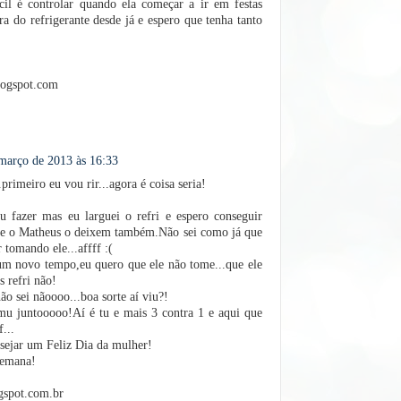
ícil é controlar quando ela começar a ir em festas
ira do refrigerante desde já e espero que tenha tanto
ogspot.com
março de 2013 às 16:33
imeiro eu vou rir...agora é coisa seria!
 fazer mas eu larguei o refri e espero conseguir
e o Matheus o deixem também.Não sei como já que
 tomando ele...affff :(
um novo tempo,eu quero que ele não tome...que ele
 refri não!
ão sei nãoooo...boa sorte aí viu?!
u juntooooo!Aí é tu e mais 3 contra 1 e aqui que
...
esejar um Feliz Dia da mulher!
semana!
spot.com.br