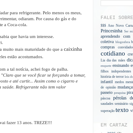
adar para refrigerante. Pelo menos os meus,
FALEI SOBR
erimentar, odiaram. Por causa do gás e do
te a Coca-cola.
$$$
Ano Novo
Carn
Princesinha
Ser mã
 sabia que havia um interesse.
aprendendo com a
coletiva
b
i.
blogosfera
compras
convidado
caixinha
a muito mais maturidade do que a
cotidiano
cre
les estão acostumados.
dic
Lia
dia das mães
ensinando
e
enquete
om a tal notícia, achei fogo de palha.
filhos independentes
 "
Claro que se você ficar se forçando a tomar,
história de terror
leis d
sto e até curtir... Assim como o cigarro e
infantil
medos
meni
a saúde. Refrigerante não tem valor
mudança
de opinião
passeio
pir
pesquisa
pérolas d
páscoa
saudades
seminário
si
texto
v
superação
vai fazer 13 anos. TREZE!!!
EM CARTAZ