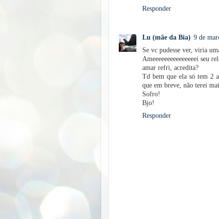
Responder
Lu (mãe da Bia)
9 de mar
Se vc pudesse ver, viria uma
Ameeeeeeeeeeeeeeei seu rel
amar refri, acredita?
Td bem que ela só tem 2 an
que em breve, não terei mai
Sofro!
Bjo!
Responder