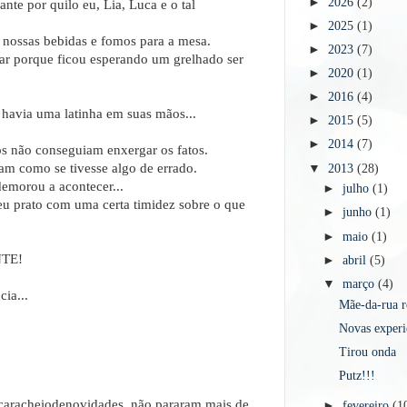
►
2026
(2)
te por quilo eu, Lia, Luca e o tal
►
2025
(1)
 nossas bebidas e fomos para a mesa.
►
2023
(7)
r porque ficou esperando um grelhado ser
►
2020
(1)
►
2016
(4)
havia uma latinha em suas mãos...
►
2015
(5)
►
2014
(7)
os não conseguiam enxergar os fatos.
am como se tivesse algo de errado.
▼
2013
(28)
emorou a acontecer...
►
julho
(1)
eu prato com uma certa timidez sobre o que
►
junho
(1)
►
maio
(1)
TE!
►
abril
(5)
▼
março
(4)
ia...
Mãe-da-rua r
Novas experi
Tirou onda
Putz!!!
caracheiodenovidades, não pararam mais de
►
fevereiro
(1