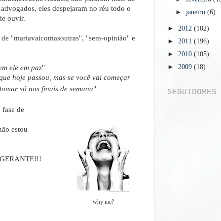
e advogados, eles despejaram no réu todo o
►
janeiro
(6)
e ouvir.
►
2012
(102)
 de "mariavaicomasoutras", "sem-opinião" e
►
2011
(196)
►
2010
(105)
►
2009
(18)
em ele em paz
"
que hoje passou, mas se você vai começar
 tomar só nos finais de semana
"
SEGUIDORES
 fase de
não estou
RIGERANTE!!!
why me?