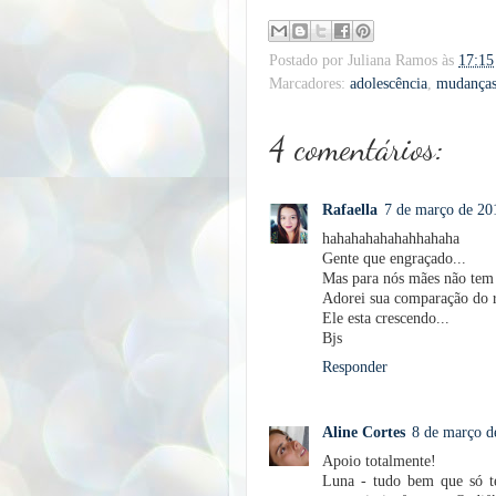
Postado por
Juliana Ramos
às
17:15
Marcadores:
adolescência
,
mudança
4 comentários:
Rafaella
7 de março de 20
hahahahahahahhahaha
Gente que engraçado...
Mas para nós mães não tem
Adorei sua comparação do re
Ele esta crescendo...
Bjs
Responder
Aline Cortes
8 de março d
Apoio totalmente!
Luna - tudo bem que só t