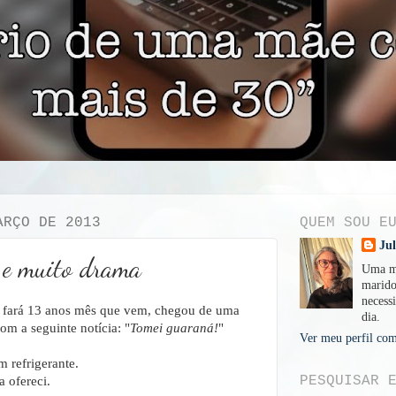
ARÇO DE 2013
QUEM SOU E
Ju
s e muito drama
Uma mu
marido
necessi
e fará 13 anos mês que vem, chegou de uma
dia.
om a seguinte notícia: "
Tomei guaraná!
"
Ver meu perfil com
 refrigerante.
PESQUISAR 
 ofereci.