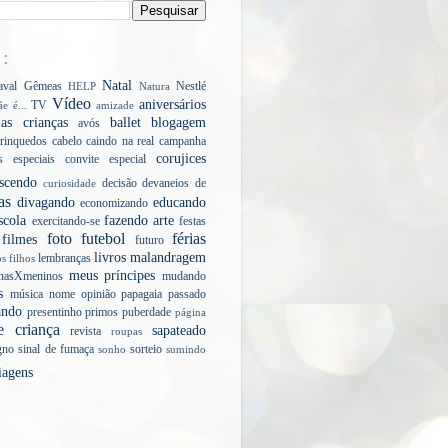
E:
Natal
aval
Gêmeas
Nestlé
HELP
Natura
Vídeo
aniversários
TV
e é...
amizade
s crianças
ballet
blogagem
avós
rinquedos
cabelo
caindo na real
campanha
corujices
s especiais
convite especial
scendo
decisão
devaneios de
curiosidade
as
divagando
educando
economizando
scola
fazendo arte
exercitando-se
festas
foto
futebol
férias
filmes
futuro
livros
malandragem
lembranças
os filhos
meus príncipes
nasXmeninos
mudando
s
música
nome
opinião
papagaia
passado
ando
presentinho
primos
puberdade
página
e criança
sapateado
revista
roupas
gno
sinal de fumaça
sorteio
sonho
sumindo
iagens