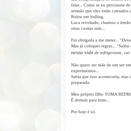
falar... Como se eu precisasse d
sermão que eles estão cansados d
Rolou um bulling.
Luca revoltado, chamou o irmão
otras cositas más...
Fui obrigada a me meter... "
Deix
Mas já coloquei regras... "
Saiba 
nessa vida
de refrigerante, vai
Não quero ser mãe de um ser em
experimentos...
Sabia que isso aconteceria, mas 
preparada.
Meu próprio filho TOMA REF
É demais para mim...
Por hoje é só.