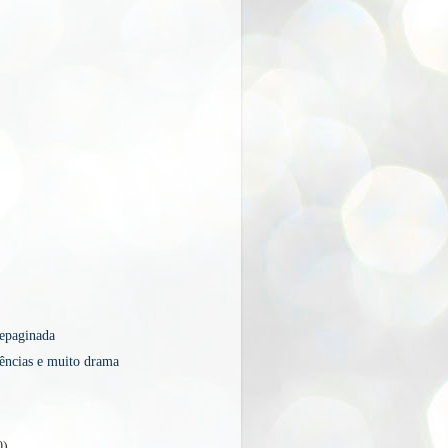
epaginada
ências e muito drama
0)