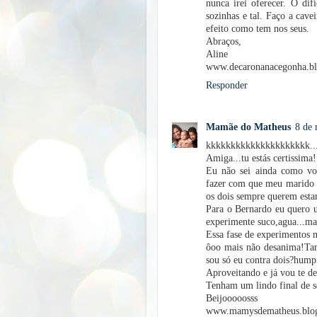
nunca irei oferecer. O dif
sozinhas e tal. Faço a cave
efeito como tem nos seus.
Abraços,
Aline
www.decaronanacegonha.bl
Responder
Mamãe do Matheus
8 de 
kkkkkkkkkkkkkkkkkkkkk...pr
Amiga...tu estás certissima!
Eu não sei ainda como vou
fazer com que meu marido 
os dois sempre querem estar
Para o Bernardo eu quero 
experimente suco,agua...mas
Essa fase de experimentos n
ôoo mais não desanima!Tam
sou só eu contra dois?humpf
Aproveitando e já vou te d
Tenham um lindo final de 
Beijooooosss
www.mamysdematheus.blog