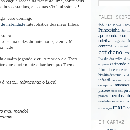
ilha caçula recebe na frente da irmã, sobre seus
olhos castanhos, e as duas são lindíssimas!!!
FALEI SOBR
go, esse domingo.
 de habilidade
futebolística dos meus filhos,
$$$
Ano Novo
Carn
Princesinha
Ser mã
steira.
aprendendo com a
coletiva
b
uto-estima deles durante horas, e em UM
blogosfera
compras
convidado
na tudo.
cotidiano
cre
dic
da quadra jogando e eu, o marido e o Theo
Lia
dia das mães
ensinando
e
ive que ouvir o juiz olhar bem pro Theo e
enquete
filhos independentes
história de terror
leis d
infantil
medos
meni
o é resto... (abraçando o Luca)
mudança
de opinião
passeio
pir
pesquisa
pérolas d
páscoa
saudades
seminário
si
texto
v
superação
ro meu marido)
 escola.
EM CARTAZ