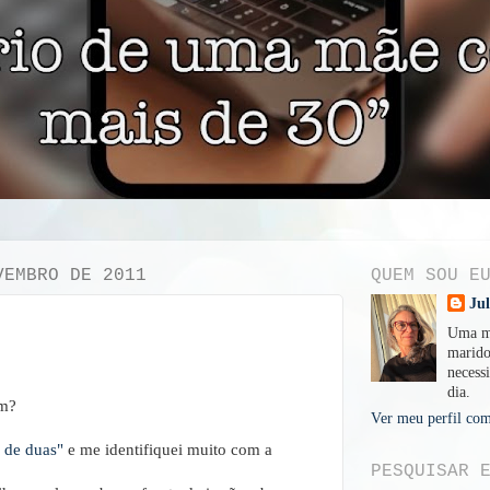
VEMBRO DE 2011
QUEM SOU E
Ju
Uma mu
marido
necessi
dia.
am?
Ver meu perfil com
 de duas"
e me identifiquei muito com a
PESQUISAR 