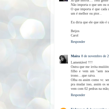
Jú que horror.... Tem gent
Não importa o que um ou ou
O que importa é que cada u
um é melhor ou pior...
Eu diria que ele que não é
Beijos
Carol
Responder
Maira
8 de novembro de 2
Lamentável !!!!
Outra que me irrita muiiiito
filho e vem um "sem noçã
trono....que raiva.
Olha eu assim como vc. sem
pra mudar isso, assim os s
vem com 02 pedras na mão,
Responder