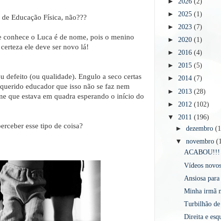
►
2026
(2)
►
2025
(1)
 de Educação Física, não???
►
2023
(7)
e conhece o Luca é de nome, pois o menino
►
2020
(1)
certeza ele deve ser novo lá!
►
2016
(4)
►
2015
(5)
 defeito (ou qualidade). Engulo a seco certas
►
2014
(7)
o querido educador que isso não se faz nem
►
2013
(28)
ime que estava em quadra esperando o início do
►
2012
(102)
▼
2011
(196)
perceber esse tipo de coisa?
►
dezembro
(
▼
novembro
(
ACABOU!!!
Vídeos novo
Ansiosa para
Minha irmã m
Turbilhão de
Direita e esq