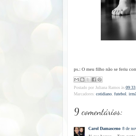
ps.: O meu filho não se feriu co
Postado por
Juliana Ramos
às
09:33
Marcadores:
cotidiano
,
futebol
,
irm
9 comentários:
Carol Damasceno
8 de no