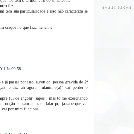
e que não tem o termômetro do simancol....
tro faz...
SEGUIDORES
m tem sua particularidade e isso não caracteriza se
 um craque no que faz...hehehhe
011 às 09:58
 e já passei por isso, eu/ou qq. pessoa grávida do 2º
o" e diz: ah agora "fulaninho(a)" vai perder o
pre fui de engolir "sapos", mas tô me exercitando
em noção pensam antes de falar pq. já sabe que vc.
 vai por mim funciona.