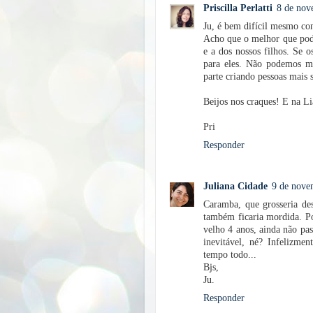
Priscilla Perlatti
8 de nov
Ju, é bem difícil mesmo con
Acho que o melhor que pode
e a dos nossos filhos. Se 
para eles. Não podemos m
parte criando pessoas mais s
Beijos nos craques! E na Lia
Pri
Responder
Juliana Cidade
9 de nove
Caramba, que grosseria des
também ficaria mordida. P
velho 4 anos, ainda não pas
inevitável, né? Infelizme
tempo todo...
Bjs,
Ju.
Responder