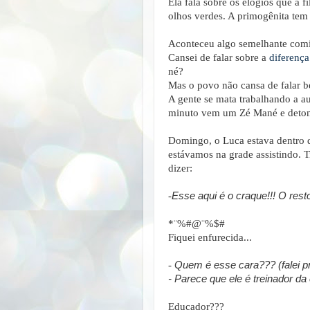
Ela fala sobre os elogios que a f
olhos verdes. A primogênita tem 
Aconteceu algo semelhante comi
Cansei de falar sobre a
diferença
né?
Mas o povo não cansa de falar be
A gente se mata trabalhando a a
minuto vem um Zé Mané e deto
Domingo, o Luca estava dentro 
estávamos na grade assistindo. T
dizer:
-
Esse aqui é o craque!!! O rest
*¨%#@¨%$#
Fiquei enfurecida...
-
Quem é esse cara??? (falei p
- Parece que ele é treinador da
Educador???