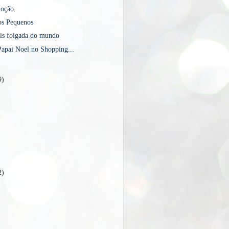
oção.
os Pequenos
is folgada do mundo
apai Noel no Shopping...
)
9)
2)