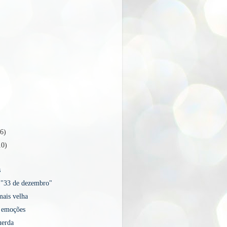
16)
10)
s
 "33 de dezembro"
ais velha
 emoções
uerda