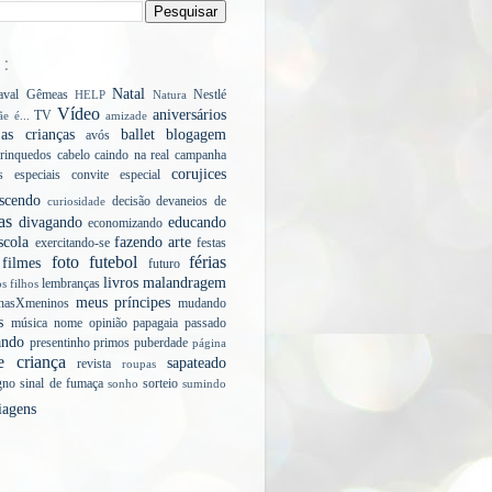
E:
Natal
aval
Gêmeas
Nestlé
HELP
Natura
Vídeo
aniversários
TV
e é...
amizade
s crianças
ballet
blogagem
avós
rinquedos
cabelo
caindo na real
campanha
corujices
s especiais
convite especial
scendo
decisão
devaneios de
curiosidade
as
divagando
educando
economizando
scola
fazendo arte
exercitando-se
festas
foto
futebol
férias
filmes
futuro
livros
malandragem
lembranças
os filhos
meus príncipes
nasXmeninos
mudando
s
música
nome
opinião
papagaia
passado
ando
presentinho
primos
puberdade
página
e criança
sapateado
revista
roupas
gno
sinal de fumaça
sorteio
sonho
sumindo
iagens