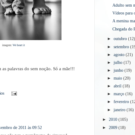
Adulto sem n
Vídeos para 
A menina ma
Chegada do P
►
outubro
(12
imagem:
We heart it
►
setembro
(1
►
agosto
(21)
►
julho
(17)
m as palavras do sem noção. Só a mãe!!!
►
junho
(19)
►
maio
(20)
►
abril
(18)
ãos
►
março
(16)
►
fevereiro
(1
►
janeiro
(16)
►
2010
(105)
►
2009
(18)
vembro de 2011 às 09:52