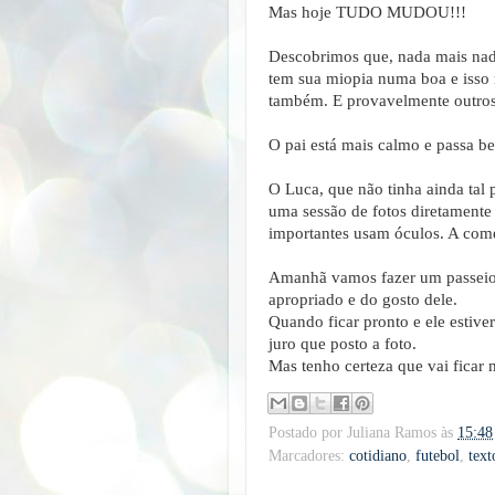
Mas hoje TUDO MUDOU!!!
Descobrimos que, nada mais nad
tem sua miopia numa boa e isso
também. E provavelmente outros 
O pai está mais calmo e passa b
O Luca, que não tinha ainda tal p
uma sessão de fotos diretamente
importantes usam óculos. A com
Amanhã vamos fazer um passeio 
apropriado e do gosto dele.
Quando ficar pronto e ele estive
juro que posto a foto.
Mas tenho certeza que vai ficar
Postado por
Juliana Ramos
às
15:48
Marcadores:
cotidiano
,
futebol
,
text