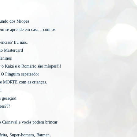
mundo dos Míopes
m se aprende em casa... com os
ências? Eu não...
o Mastercard
eninos
o Kaká e o Romário são míopes!!!
 O Pinguim sapateador
de MORTE com as crianças.
.
a geração!
ues???
 Carnaval e vocês podem brincar
rita, Super-homem, Batman,