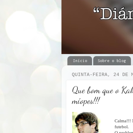
Início
Sobre o blog
QUINTA-FEIRA, 24 DE 
Que bom que o Kak
míopes!!!
Calma!!! 
futebol.
O problem