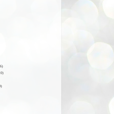
16)
10)
)
9)