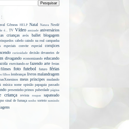
E:
Natal
aval
Gêmeas
Nestlé
HELP
Natura
Vídeo
aniversários
TV
e é...
amizade
s crianças
ballet
blogagem
avós
rinquedos
cabelo
caindo na real
campanha
corujices
s especiais
convite especial
scendo
decisão
devaneios de
curiosidade
as
divagando
educando
economizando
scola
fazendo arte
exercitando-se
festas
foto
futebol
férias
filmes
futuro
livros
malandragem
lembranças
os filhos
meus príncipes
nasXmeninos
mudando
s
música
nome
opinião
papagaia
passado
ando
presentinho
primos
puberdade
página
e criança
sapateado
revista
roupas
gno
sinal de fumaça
sorteio
sonho
sumindo
iagens