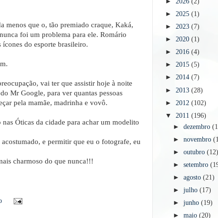
►
2026
(2)
►
2025
(1)
a menos que o, tão premiado craque, Kaká,
►
2023
(7)
 nunca foi um problema para ele. Romário
►
2020
(1)
ícones do esporte brasileiro.
►
2016
(4)
em.
►
2015
(5)
►
2014
(7)
reocupação, vai ter que assistir hoje à noite
►
2013
(28)
 do Mr Google, para ver quantas pessoas
eçar pela mamãe, madrinha e vovô.
►
2012
(102)
▼
2011
(196)
nas Óticas da cidade para achar um modelito
►
dezembro
(
►
novembro
(
r acostumado, e permitir que eu o fotografe, eu
►
outubro
(12
 mais charmoso do que nunca!!!
►
setembro
(1
►
agosto
(21)
►
julho
(17)
o
►
junho
(19)
►
maio
(20)