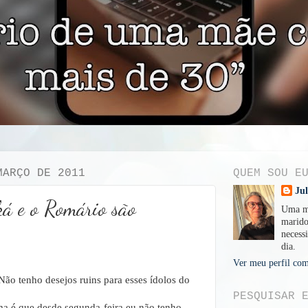
MARÇO DE 2011
QUEM SOU E
Ju
á e o Romário são
Uma mu
marido
necessi
dia.
Ver meu perfil com
Não tenho desejos ruins para esses ídolos do
PESQUISAR 
a é que desde segunda-feira eu não tenho