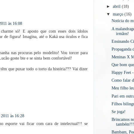
►
abril
(18)
▼
março
(16)
Notícia do 
2011 às 16:08
A malandrage
 charme só! E aposto que com esses dois ídolos
irmãos!
ar de figura! Imagina, até o Kaká usa óculos e fica
Ensinando Ci
Propaganda d
manha nas procuras pelo modelito! Vou torcer para
Meninas X M
ucão goste bte e se sinta bem confortável!
Que bom que 
s têm que puxar todo o torto da história??? Vai dizer
Happy Feet -
Como falar 
Meu filho leu
Pari em outr
Filhos biling
Se joga!
 2011 às 16:28
Brincamos no
o esporte vai ficar com cara de intelectual!!! se
também!!!
Bambam, Ped