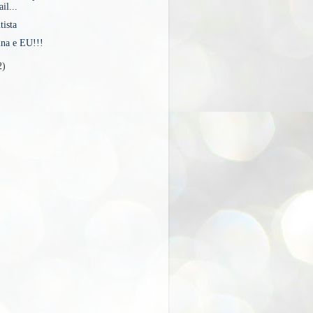
il...
ista
ina e EU!!!
2)