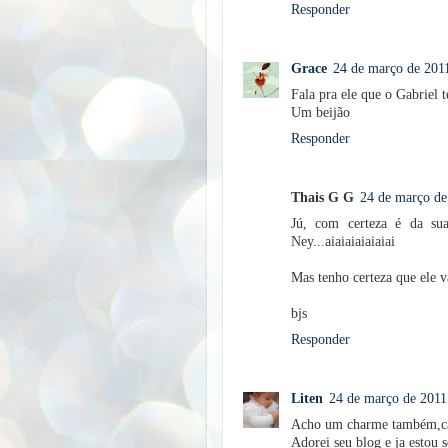
Responder
Grace
24 de março de 2011
Fala pra ele que o Gabriel 
Um beijão
Responder
Thais G G
24 de março de
Jú, com certeza é da sua
Ney...aiaiaiaiaiaiai
Mas tenho certeza que ele va
bjs
Responder
Liten
24 de março de 2011
Acho um charme também,car
Adorei seu blog e ja estou 