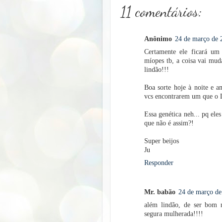
11 comentários:
Anônimo
24 de março de 
Certamente ele ficará um
míopes tb, a coisa vai mud
lindão!!!
Boa sorte hoje à noite e a
vcs encontrarem um que o L
Essa genética neh... pq ele
que não é assim?!
Super beijos
Ju
Responder
Mr. babão
24 de março de
além lindão, de ser bom n
segura mulherada!!!!