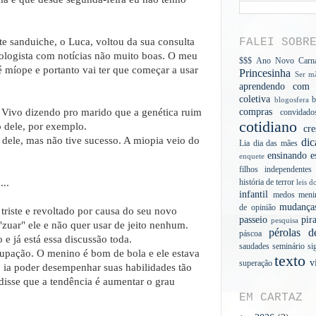
te sanduiche, o Luca, voltou da sua consulta
FALEI SOBR
ologista com notícias não muito boas. O meu
$$$
Ano Novo
Carn
 míope e portanto vai ter que começar a usar
Princesinha
Ser mã
aprendendo com a
coletiva
b
blogosfera
. Vivo dizendo pro marido que a genética ruim
compras
convidado
cotidiano
o dele, por exemplo.
cre
 dele, mas não tive sucesso. A miopia veio do
dic
Lia
dia das mães
ensinando
e
enquete
filhos independentes
...
história de terror
leis d
infantil
medos
meni
mudança
de opinião
 triste e revoltado por causa do seu novo
passeio
pir
pesquisa
zuar" ele e não quer usar de jeito nenhum.
pérolas d
páscoa
 já está essa discussão toda.
saudades
seminário
si
cupação. O menino é bom de bola e ele estava
texto
v
superação
o ia poder desempenhar suas habilidades tão
disse que a tendência é aumentar o grau
EM CARTAZ