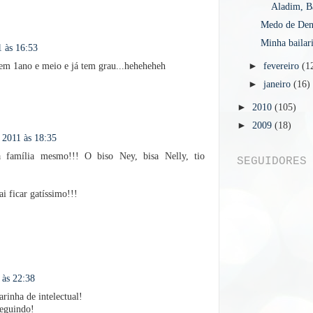
Aladim, Ba
Medo de Dent
Minha bailar
 às 16:53
tem 1ano e meio e já tem grau...heheheheh
►
fevereiro
(1
►
janeiro
(16)
►
2010
(105)
►
2009
(18)
 2011 às 18:35
 família mesmo!!! O biso Ney, bisa Nelly, tio
SEGUIDORES
i ficar gatíssimo!!!
 às 22:38
inha de intelectual!
seguindo!