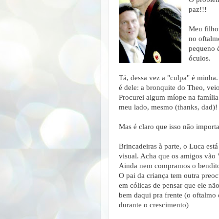
paz!!!
Meu filho
no oftalm
pequeno é
óculos.
Tá, dessa vez a "culpa" é minha
é dele: a bronquite do Theo, vei
Procurei algum míope na família
meu lado, mesmo (thanks, dad)!
Mas é claro que isso não importa
Brincadeiras à parte, o Luca está
visual. Acha que os amigos vão "
Ainda nem compramos o bendito e
O pai da criança tem outra preo
em cólicas de pensar que ele nã
bem daqui pra frente (o oftalmo 
durante o crescimento)