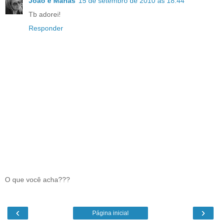
João e Marias
15 de setembro de 2010 às 18:44
Tb adorei!
Responder
O que você acha???
‹
›
Página inicial