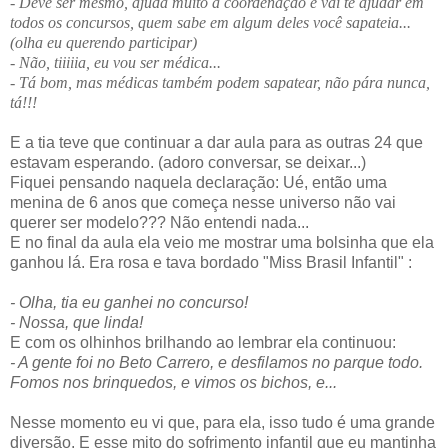
- Deve ser mesmo, ajuda muito a coordenação e vai te ajudar em
todos os concursos, quem sabe em algum deles você sapateia...
(olha eu querendo participar)
- Não, tiiiiia, eu vou ser médica...
- Tá bom, mas médicas também podem sapatear, não pára nunca,
tá!!!
E a tia teve que continuar a dar aula para as outras 24 que
estavam esperando. (adoro conversar, se deixar...)
Fiquei pensando naquela declaração: Ué, então uma
menina de 6 anos que começa nesse universo não vai
querer ser modelo??? Não entendi nada...
E no final da aula ela veio me mostrar uma bolsinha que ela
ganhou lá. Era rosa e tava bordado
"Miss Brasil Infantil" :
- Olha, tia eu ganhei no concurso!
- Nossa, que linda!
E com os olhinhos brilhando ao lembrar ela continuou:
- A gente foi no Beto Carrero, e desfilamos no parque todo.
Fomos nos brinquedos, e vimos os bichos, e...
Nesse momento eu vi que, para ela, isso tudo é uma grande
diversão. E esse mito do sofrimento infantil que eu mantinha