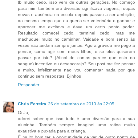
tb muito cedo, isso vem de outras gerações. No começo
para mim também era diversão,significava viagens, roupas
novas e ausência na escola depois passou a ser ambição,
ao mesmo tempo que eu queria ser veterinária o ganhar e
aparecer me excitava e dava um certo ponto poder.
Resultado comecei cedo, terminei cedo, mas me
machuquei muito no caminhar. Vaidade e bom senso às
vezes não andam sempre juntos. Agora grávida me pego a
pensar, como agir com meus filhos, e se eles quiserem
passar por isto? (Afinal de contas parece que esta no
sangue) incentivo ou desencorajo? Seu post me fez pensar
e muito, infelizmente nao vou comentar nada por que
continuo sem respostas. Bjinhos
Responder
Chris Ferreira
26 de setembro de 2010 às 22:05
Oi Ju,
adorei saber que isso tudo é uma diversão para a sua
aluninha. Também sempre imaginei uma rotina muito
exaustiva e puxada para a criança.
É muito bom ter a oportunidade de ver de outro ponto de