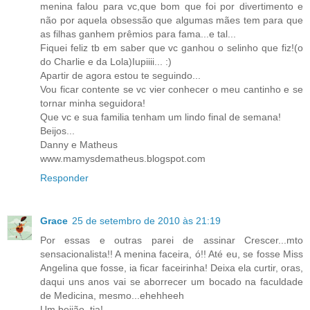
menina falou para vc,que bom que foi por divertimento e
não por aquela obsessão que algumas mães tem para que
as filhas ganhem prêmios para fama...e tal...
Fiquei feliz tb em saber que vc ganhou o selinho que fiz!(o
do Charlie e da Lola)Iupiiii... :)
Apartir de agora estou te seguindo...
Vou ficar contente se vc vier conhecer o meu cantinho e se
tornar minha seguidora!
Que vc e sua familia tenham um lindo final de semana!
Beijos...
Danny e Matheus
www.mamysdematheus.blogspot.com
Responder
Grace
25 de setembro de 2010 às 21:19
Por essas e outras parei de assinar Crescer...mto
sensacionalista!! A menina faceira, ó!! Até eu, se fosse Miss
Angelina que fosse, ia ficar faceirinha! Deixa ela curtir, oras,
daqui uns anos vai se aborrecer um bocado na faculdade
de Medicina, mesmo...ehehheeh
Um beijão, tia!